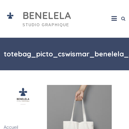
Skip
to
BENELELA
content
STUDIO GRAPHIQUE
totebag_picto_cswismar_benelela_
Accueil