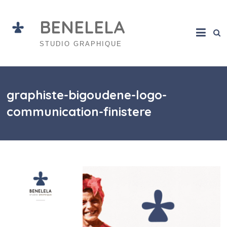
Skip
to
BENELELA
content
STUDIO GRAPHIQUE
graphiste-bigoudene-logo-
communication-finistere