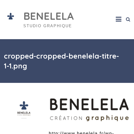
Skip
to
BENELELA
content
STUDIO GRAPHIQUE
cropped-cropped-benelela-titre-
1-1.png
http://www.benelela.fr/wp-